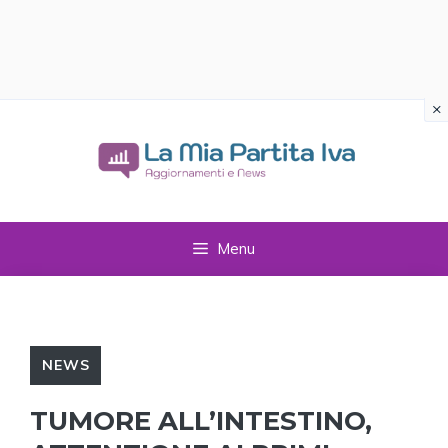
×
Vai
al
contenuto
Menu
NEWS
TUMORE ALL’INTESTINO,