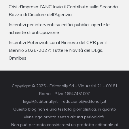
Crisi d’Impresa: l’ANC Invía il Contributo sulla Seconda
Bozza di Circolare dell’Agenzia
Incentivi per interventi su edifici pubblici: aperte le
richieste di anticipazione
Incentivi Potenziati con il Rinnovo del CPB per il
Biennio 2026-2027: Tutte le Novità del DLgs.
Omnibus
Copyright © 2025 - Editorially Srl - Via Assisi 21 - 00181
Roma - P.Iva 16947451007
legal@editorially.it - redazione@editorially.it
Questo blog non è una testata giornalistica, in quanto
viene aggiornato senza alcuna periodicità.
Non può pertanto considerarsi un prodotto editoriale ai