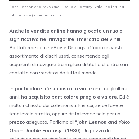
“John Lennon and Yoko Ono – Double Fantasy” vale una fortuna –
foto: Ansa – (lamiapartitaiva.it)
Anche
le vendite online hanno giocato un ruolo
significativo nel rinvigorire il mercato dei vinili
.
Piattaforme come eBay e Discogs offrono un vasto
assortimento di dischi usati, consentendo agli
acquirenti di navigare tra migliaia di titoli e di entrare in
contatto con venditori da tutto il mondo.
In particolare, c’è un disco in vinile che
, negli ultimi
anni,
ha acquisito particolare pregio e valore
. Ed è
molto richiesto dai collezionisti. Per cui, se ce l’avete,
tenetevelo stretto, oppure disfatevene solo per un
prezzo adeguato. Parliamo di
“
John Lennon and Yoko
Ono – Double Fantasy
” (1980)
Un pezzo da
collezione con un significato oscuro, come molti lavori