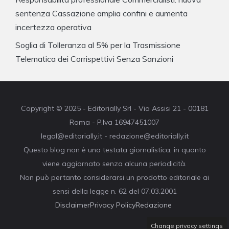
sentenza Cassazione amplia confini e aumenta
incertezza operativa
Soglia di Tolleranza al 5% per la Trasmissione
Telematica dei Corrispettivi Senza Sanzioni
Copyright © 2025 - Editorially Srl - Via Assisi 21 - 00181
Roma - P.Iva 16947451007
legal@editorially.it - redazione@editorially.it
Questo blog non è una testata giornalistica, in quanto
viene aggiornato senza alcuna periodicità.
Non può pertanto considerarsi un prodotto editoriale ai
sensi della legge n. 62 del 07.03.2001
Disclaimer
Privacy Policy
Redazione
Change privacy settings