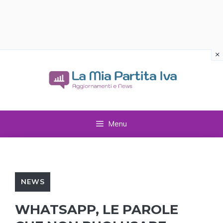
×
Vai
al
contenuto
Menu
NEWS
WHATSAPP, LE PAROLE