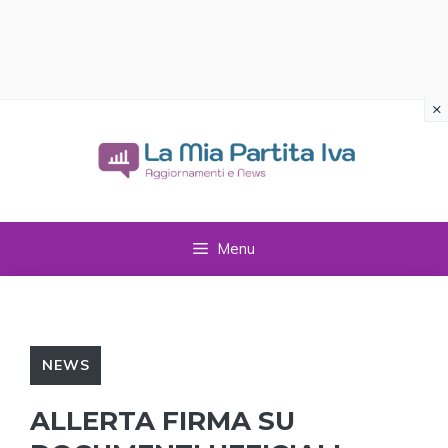
×
Vai
al
contenuto
Menu
NEWS
ALLERTA FIRMA SU