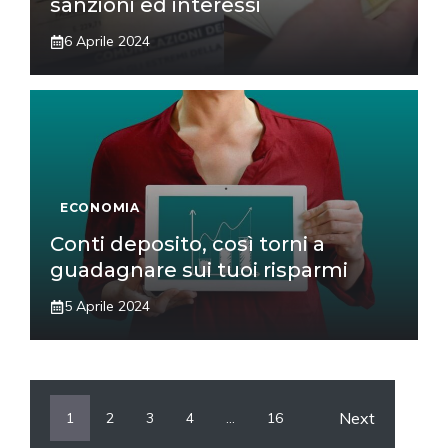
sanzioni ed interessi
6 Aprile 2024
ECONOMIA
Conti deposito, così torni a
guadagnare sui tuoi risparmi
5 Aprile 2024
Next
1
2
3
4
…
16