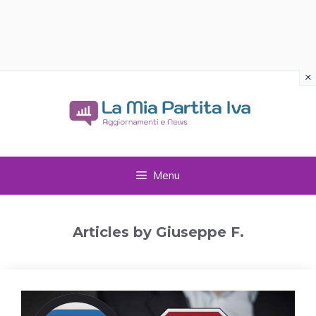
×
Vai
al
contenuto
Menu
Articles by Giuseppe F.