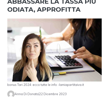
ABBASSARE LA TASSA PIÙ
ODIATA, APPROFITTA
bonus Tari 2024: ecco tutte le info -lamiapartitaiva.it
Anna Di Donato
22 Dicembre 2023