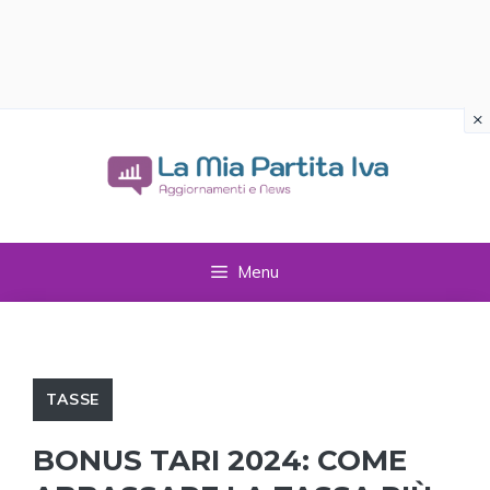
×
Vai
al
contenuto
Menu
TASSE
BONUS TARI 2024: COME