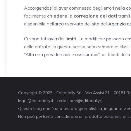
Accorgendosi di aver commesso degli errori nella c
facilmente
chiedere la correzione dei dati
tramite
disponibile nell’area riservata del sito dell’
Agenzia de
Ci sono tuttavia dei
limiti
. Le modifiche possono esse
delle entrate. In questo senso sono sempre esclusi i c
“Altri enti previdenziali e assicurativi”, o i tributi della
Copyright © 2025 - Editorially Srl - Via Assisi 21 - 00181
legal@editorially.it - redazione@editorially.it
Questo blog non è una testata giornalistica, in quanto vie
Non può pertanto considerarsi un prodotto editoriale ai se