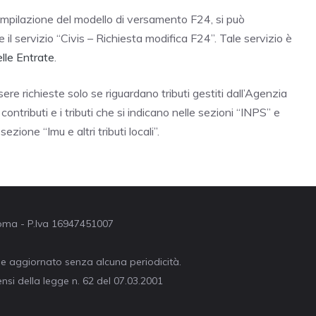
ompilazione del modello di versamento F24, si può
 il servizio “Civis – Richiesta modifica F24”. Tale servizio è
lle Entrate
.
re richieste solo se riguardano tributi gestiti dall’Agenzia
ontributi e i tributi che si indicano nelle sezioni “INPS” e
 sezione “Imu e altri tributi locali”.
 Roma - P.Iva 16947451007
ne aggiornato senza alcuna periodicità.
nsi della legge n. 62 del 07.03.2001