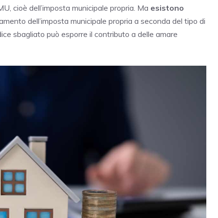
’IMU, cioè dell’imposta municipale propria. Ma
esistono
gamento dell’imposta municipale propria a seconda del tipo di
odice sbagliato può esporre il contributo a delle amare