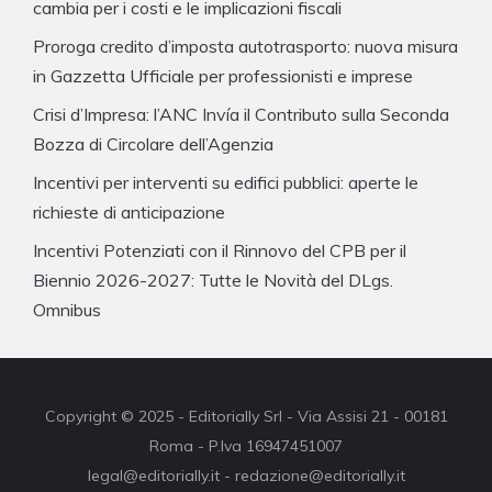
cambia per i costi e le implicazioni fiscali
Proroga credito d’imposta autotrasporto: nuova misura
in Gazzetta Ufficiale per professionisti e imprese
Crisi d’Impresa: l’ANC Invía il Contributo sulla Seconda
Bozza di Circolare dell’Agenzia
Incentivi per interventi su edifici pubblici: aperte le
richieste di anticipazione
Incentivi Potenziati con il Rinnovo del CPB per il
Biennio 2026-2027: Tutte le Novità del DLgs.
Omnibus
Copyright © 2025 - Editorially Srl - Via Assisi 21 - 00181
Roma - P.Iva 16947451007
legal@editorially.it - redazione@editorially.it