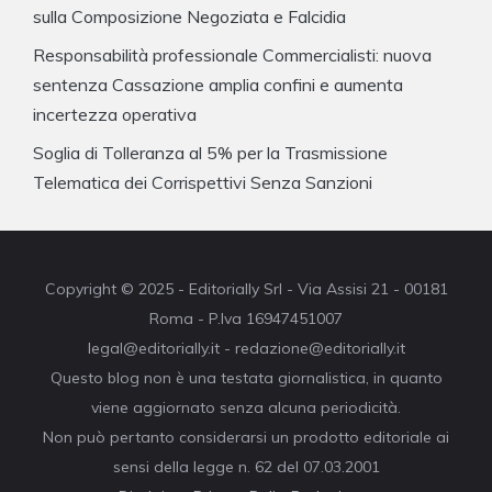
sulla Composizione Negoziata e Falcidia
Responsabilità professionale Commercialisti: nuova
sentenza Cassazione amplia confini e aumenta
incertezza operativa
Soglia di Tolleranza al 5% per la Trasmissione
Telematica dei Corrispettivi Senza Sanzioni
Copyright © 2025 - Editorially Srl - Via Assisi 21 - 00181
Roma - P.Iva 16947451007
legal@editorially.it - redazione@editorially.it
Questo blog non è una testata giornalistica, in quanto
viene aggiornato senza alcuna periodicità.
Non può pertanto considerarsi un prodotto editoriale ai
sensi della legge n. 62 del 07.03.2001