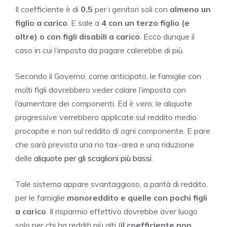
Il coefficiente è di
0,5
per i genitori soli con
almeno un
figlio a carico
. E sale a
4 con un terzo figlio (e
oltre) o con figli disabili a carico
. Ecco dunque il
caso in cui l’imposta da pagare calerebbe di più.
Secondo il Governo, come anticipato, le famiglie con
molti figli dovrebbero veder calare l’imposta con
l’aumentare dei componenti. Ed è vero: le aliquote
progressive verrebbero applicate sul reddito medio
procapite e non sul reddito di ogni componente. E pare
che sarà prevista una no tax-area e una riduzione
delle
aliquote per gli scaglioni più bassi
.
Tale sistema appare svantaggioso, a parità di reddito,
per le famiglie
monoreddito e quelle con pochi figli
a carico
. Il risparmio effettivo dovrebbe aver luogo
solo per chi ha redditi più alti (
il coefficiente non