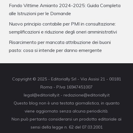
Fondo Vittime Amianto 2024-2025: Guida Completa
alle Istruzioni per le Domande
Nuovo principio contabile per PMI in consultazione:
semplificazioni e riduzione degli oneri amministrativi
Risarcimento per mancata attribuzione dei buoni
pasto: cosa si intende per danno emergente
Copyright © 2025 - Editorially Srl - Via Assisi 21 - 00181
Roma - P.Iva 16947451007
legal@editorially.it - redazione@editorially.it
Questo blog non è una testata giornalistica, in quanto
viene aggiornato senza alcuna periodicità.
Non può pertanto considerarsi un prodotto editoriale ai
sensi della legge n. 62 del 07.03.2001