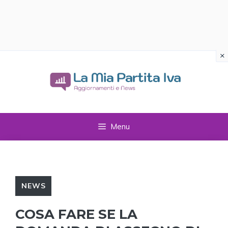
×
Vai
al
contenuto
Menu
NEWS
COSA FARE SE LA