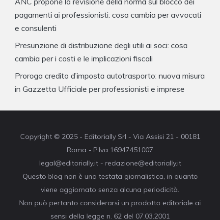
ANC propone la revisione della norma sul blocco dei
pagamenti ai professionisti: cosa cambia per avvocati
e consulenti
Presunzione di distribuzione degli utili ai soci: cosa
cambia per i costi e le implicazioni fiscali
Proroga credito d’imposta autotrasporto: nuova misura
in Gazzetta Ufficiale per professionisti e imprese
Copyright © 2025 - Editorially Srl - Via Assisi 21 - 00181
Roma - P.Iva 16947451007
legal@editorially.it - redazione@editorially.it
Questo blog non è una testata giornalistica, in quanto
viene aggiornato senza alcuna periodicità.
Non può pertanto considerarsi un prodotto editoriale ai
sensi della legge n. 62 del 07.03.2001