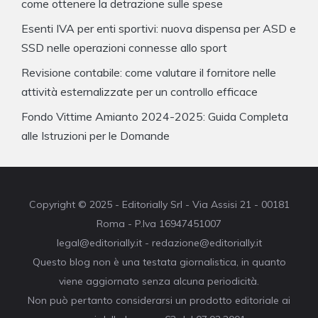
come ottenere la detrazione sulle spese
Esenti IVA per enti sportivi: nuova dispensa per ASD e
SSD nelle operazioni connesse allo sport
Revisione contabile: come valutare il fornitore nelle
attività esternalizzate per un controllo efficace
Fondo Vittime Amianto 2024-2025: Guida Completa
alle Istruzioni per le Domande
Copyright © 2025 - Editorially Srl - Via Assisi 21 - 00181
Roma - P.Iva 16947451007
legal@editorially.it - redazione@editorially.it
Questo blog non è una testata giornalistica, in quanto
viene aggiornato senza alcuna periodicità.
Non può pertanto considerarsi un prodotto editoriale ai