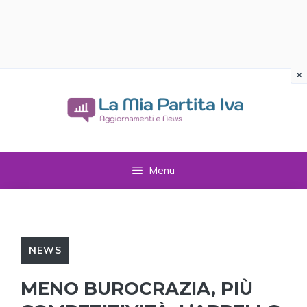
×
Vai
al
contenuto
Menu
NEWS
MENO BUROCRAZIA, PIÙ