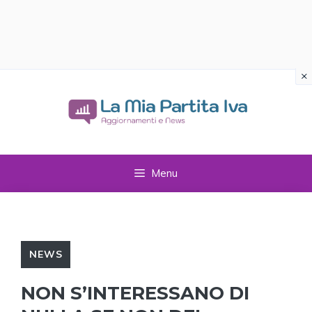
×
Vai
al
contenuto
Menu
NEWS
NON S’INTERESSANO DI