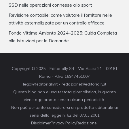
SSD nelle operazioni connesse allo sport
Revisione contabile: come valutare il fornitore nelle
attività esternalizzate per un controllo efficace
Fondo Vittime Amianto 2024-2025: Guida Completa
alle Istruzioni per le Domande
Copyright © 2025 - Editorially Srl - Via Assisi 21 - 00181
Roma - P.Iva 16947451007
legal@editorially.it - redazione@editorially.it
Questo blog non è una testata giornalistica, in quanto
viene aggiornato senza alcuna periodicità.
Non può pertanto considerarsi un prodotto editoriale ai
sensi della legge n. 62 del 07.03.2001
Disclaimer
Privacy Policy
Redazione