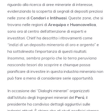
riguardo alla ricerca di aree minerarie di interesse,
evidenziando la scoperta di segnali di depositi preziosi
nelle zone di
Condori
e
Intihuasi
. Queste zone, che si
trovano nelle regioni di
Arequipa
e
Huancavelica
,
sono ora al centro dell’attenzione di esperti e
investitori. Chirif ha descritto i ritrovamenti come
“indizi di un deposito minerario di oro e argento”
e
ha sottolineato l’importanza di questi risultati.
Insomma, sembra proprio che la terra peruviana
nasconda tesori da scoprire
e chiunque possa
pianificare di investire in questa industria mineraria non
può fare a meno di considerare serie opportunità.
In occasione dei “Dialoghi minerari” organizzati
dall’Istituto degli Ingegneri minerari del
Perú
, il
presidente ha condiviso dettagli aggiuntivi sulle
indagini attuali. È chiaro che gli studi geofisici stanno