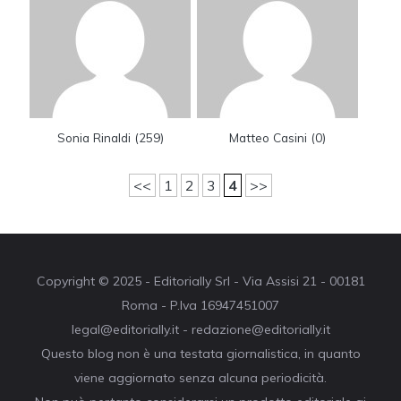
Sonia Rinaldi
(
259
)
Matteo Casini
(
0
)
<<
1
2
3
4
>>
Copyright © 2025 - Editorially Srl - Via Assisi 21 - 00181
Roma - P.Iva 16947451007
legal@editorially.it - redazione@editorially.it
Questo blog non è una testata giornalistica, in quanto
viene aggiornato senza alcuna periodicità.