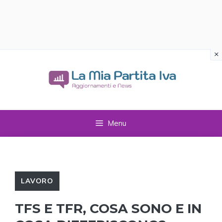
×
Vai
al
contenuto
Menu
LAVORO
TFS E TFR, COSA SONO E IN