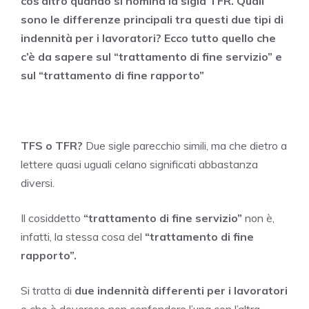
cos’altro quando si nomina la sigla TFR. Quali
sono le differenze principali tra questi due tipi di
indennità per i lavoratori? Ecco tutto quello che
c’è da sapere sul “trattamento di fine servizio” e
sul “trattamento di fine rapporto”
TFS o TFR?
Due sigle parecchio simili, ma che dietro a
lettere quasi uguali celano significati abbastanza
diversi.
Il cosiddetto
“trattamento di fine servizio”
non è,
infatti, la stessa cosa del
“trattamento di fine
rapporto”.
Si tratta di
due indennità differenti per i lavoratori
e che è doveroso non confondere l’una con l’altra.