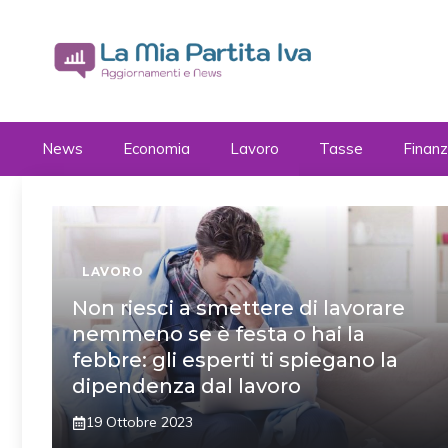
Vai
al
contenuto
News
Economia
Lavoro
Tasse
Finan
LAVORO
Non riesci a smettere di lavorare
nemmeno se è festa o hai la
febbre: gli esperti ti spiegano la
dipendenza dal lavoro
19 Ottobre 2023