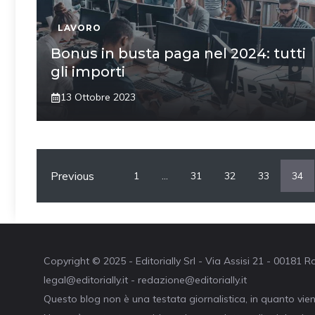
LAVORO
Bonus in busta paga nel 2024: tutti
gli importi
13 Ottobre 2023
Previous
1
…
31
32
33
34
Copyright © 2025 - Editorially Srl - Via Assisi 21 - 00181
legal@editorially.it - redazione@editorially.it
Questo blog non è una testata giornalistica, in quanto vie