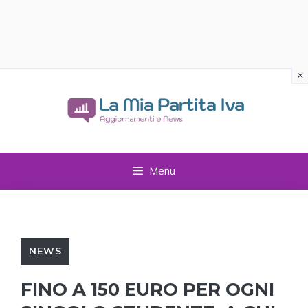
×
Vai
al
contenuto
Menu
NEWS
FINO A 150 EURO PER OGNI