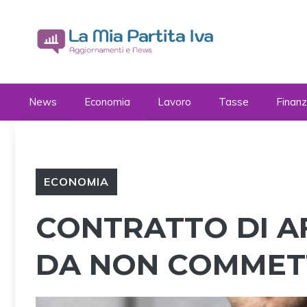
Vai
al
contenuto
News
Economia
Lavoro
Tasse
Finan
ECONOMIA
CONTRATTO DI AF
DA NON COMMET