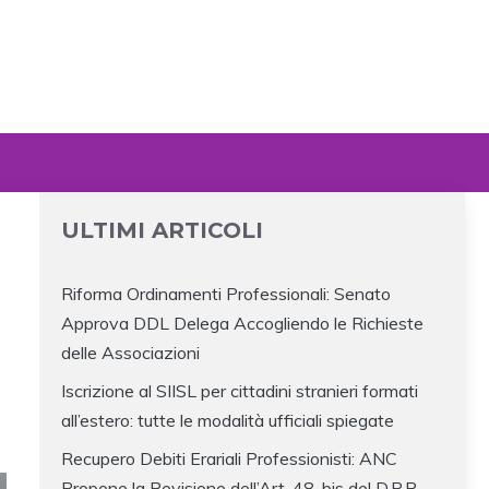
ULTIMI ARTICOLI
Riforma Ordinamenti Professionali: Senato
Approva DDL Delega Accogliendo le Richieste
delle Associazioni
Iscrizione al SIISL per cittadini stranieri formati
all’estero: tutte le modalità ufficiali spiegate
Recupero Debiti Erariali Professionisti: ANC
Propone la Revisione dell’Art. 48-bis del D.P.R.