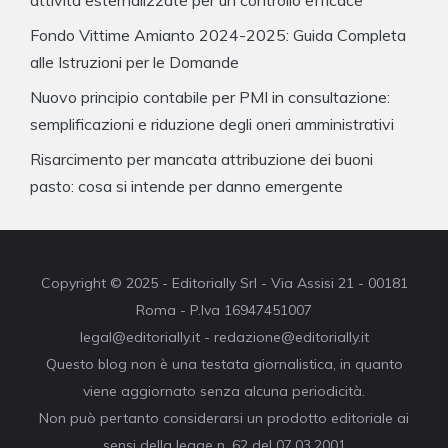
Fondo Vittime Amianto 2024-2025: Guida Completa
alle Istruzioni per le Domande
Nuovo principio contabile per PMI in consultazione:
semplificazioni e riduzione degli oneri amministrativi
Risarcimento per mancata attribuzione dei buoni
pasto: cosa si intende per danno emergente
Copyright © 2025 - Editorially Srl - Via Assisi 21 - 00181
Roma - P.Iva 16947451007
legal@editorially.it - redazione@editorially.it
Questo blog non è una testata giornalistica, in quanto
viene aggiornato senza alcuna periodicità.
Non può pertanto considerarsi un prodotto editoriale ai
sensi della legge n. 62 del 07.03.2001