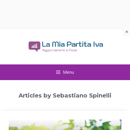
×
Vai
al
contenuto
Menu
Articles by Sebastiano Spinelli