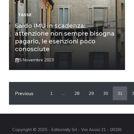
TASSE
Saldo IMU in scadenza:
attenzione non sempre bisogna
pagarlo, le esenzioni poco
conosciute
5 Novembre 2023
Previous
1
…
28
29
30
31
Copyright © 2025 - Editorially Srl - Via Assisi 21 - 00181