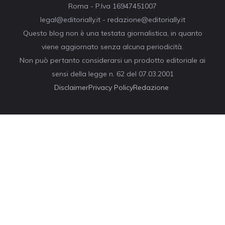
Roma - P.Iva 16947451007
legal@editorially.it - redazione@editorially.it
Questo blog non è una testata giornalistica, in quanto
viene aggiornato senza alcuna periodicità.
Non può pertanto considerarsi un prodotto editoriale ai
sensi della legge n. 62 del 07.03.2001
Disclaimer
Privacy Policy
Redazione